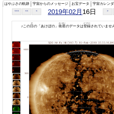
はやぶさの軌跡
宇宙からのメッセージ
お宝データ
宇宙カレンダ
2019年02月
16日
<<<
<<
<
>
ひ
えいせい
とうろく
♪この
日
の「あけぼの」
衛星
のデータは
登録
されていませ