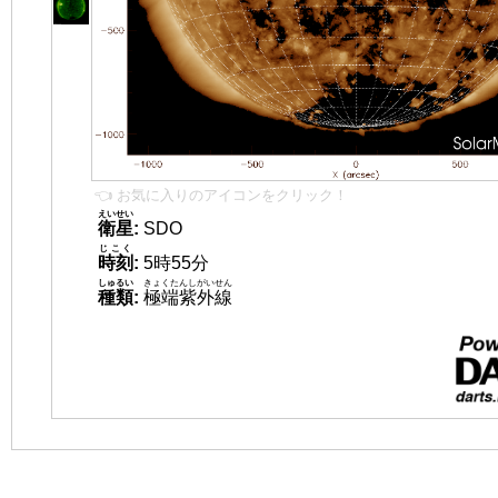
👈 お気に入りのアイコンをクリック！
えいせい
衛星
:
SDO
じこく
時刻
:
5時55分
しゅるい
きょくたんしがいせん
種類
:
極端紫外線