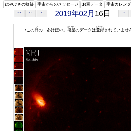
はやぶさの軌跡
宇宙からのメッセージ
お宝データ
宇宙カレンダ
2019年02月
16日
<<<
<<
<
>
ひ
えいせい
とうろく
♪この
日
の「あけぼの」
衛星
のデータは
登録
されていませ