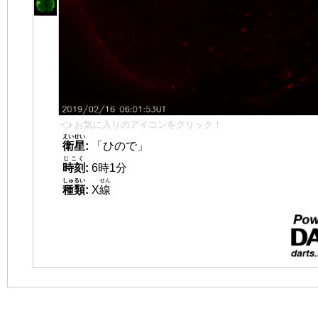
👈 お気に入りのアイコンをクリック！
えいせい
衛星
:
「ひので」
じこく
時刻
:
6時1分
しゅるい
せん
種類
:
X
線