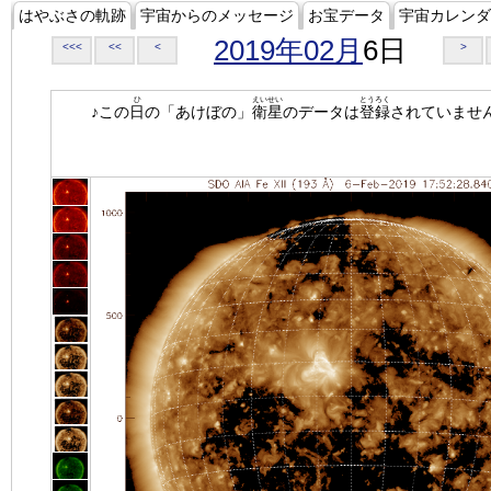
はやぶさの軌跡
宇宙からのメッセージ
お宝データ
宇宙カレンダ
2019年02月
6日
<<<
<<
<
>
ひ
えいせい
とうろく
♪この
日
の「あけぼの」
衛星
のデータは
登録
されていませ