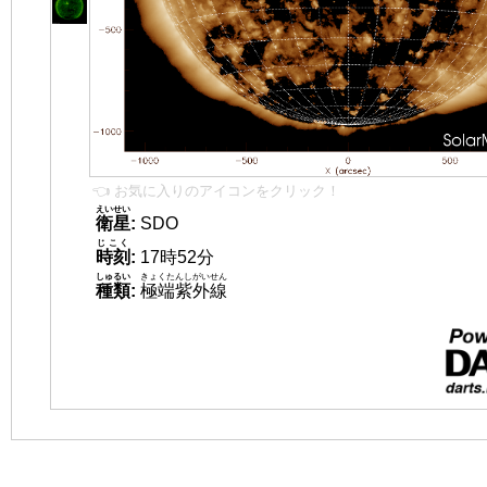
👈 お気に入りのアイコンをクリック！
えいせい
衛星
:
SDO
じこく
時刻
:
17時52分
しゅるい
きょくたんしがいせん
種類
:
極端紫外線