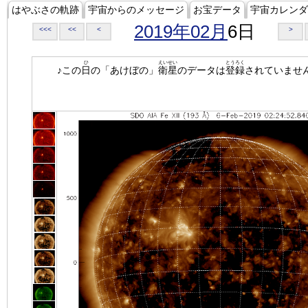
はやぶさの軌跡
宇宙からのメッセージ
お宝データ
宇宙カレンダ
2019年02月
6日
<<<
<<
<
>
ひ
えいせい
とうろく
♪この
日
の「あけぼの」
衛星
のデータは
登録
されていませ