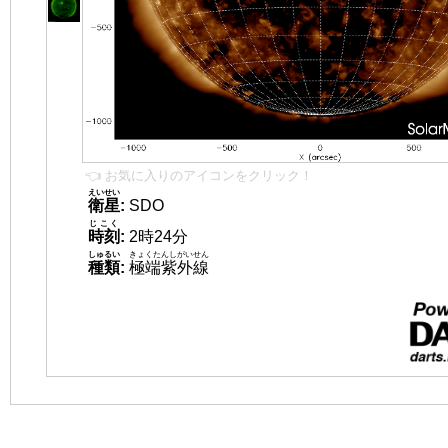
👈 お気に入りのアイコンをクリック！
えいせい
衛星
:
SDO
じこく
時刻
:
2時24分
しゅるい
きょくたんしがいせん
種類
:
極端紫外線