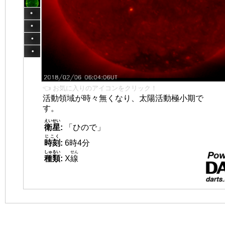
👈 お気に入りのアイコンをクリック！
活動領域が時々無くなり、太陽活動極小期で
す。
えいせい
衛星
:
「ひので」
じこく
時刻
:
6時4分
しゅるい
せん
種類
:
X
線