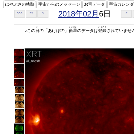
はやぶさの軌跡
宇宙からのメッセージ
お宝データ
宇宙カレンダ
2018年02月
6日
<<<
<<
<
>
ひ
えいせい
とうろく
♪この
日
の「あけぼの」
衛星
のデータは
登録
されていませ