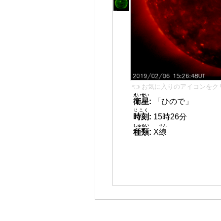
👈 お気に入りのアイコンをク
えいせい
衛星
:
「ひので」
じこく
時刻
:
15時26分
しゅるい
せん
種類
:
X
線