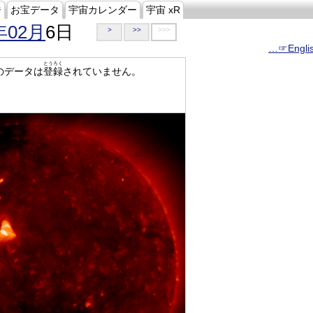
ジ
お宝データ
宇宙カレンダー
宇宙 xR
年02月
6日
>
>>
>>>
…☞Engli
とうろく
のデータは
登録
されていません。