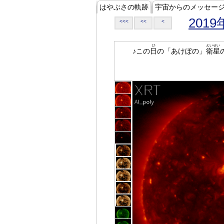
はやぶさの軌跡
宇宙からのメッセー
2019
<<<
<<
<
ひ
えいせい
♪この
日
の「あけぼの」
衛星