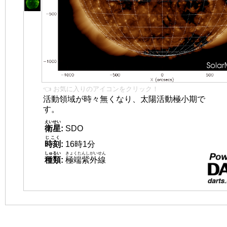
👈 お気に入りのアイコンをクリック！
活動領域が時々無くなり、太陽活動極小期で
す。
えいせい
衛星
:
SDO
じこく
時刻
:
16時1分
しゅるい
きょくたんしがいせん
種類
:
極端紫外線