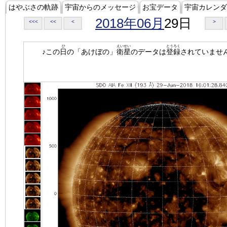
はやぶさの軌跡
宇宙からのメッセージ
お宝データ
宇宙カレンダ
2018年06月
29日
<<<
<<
<
>
ひ
えいせい
とうろく
♪この
日
の「あけぼの」
衛星
のデータは
登録
されていませ