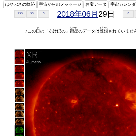
はやぶさの軌跡
宇宙からのメッセージ
お宝データ
宇宙カレンダ
2018年06月
29日
<<<
<<
<
>
ひ
えいせい
とうろく
♪この
日
の「あけぼの」
衛星
のデータは
登録
されていませ