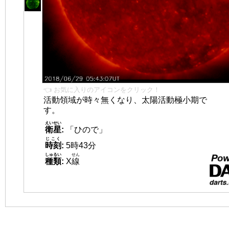
👈 お気に入りのアイコンをクリック！
活動領域が時々無くなり、太陽活動極小期で
す。
えいせい
衛星
:
「ひので」
じこく
時刻
:
5時43分
しゅるい
せん
種類
:
X
線