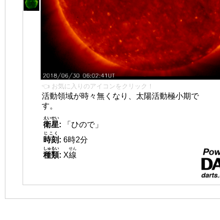
👈 お気に入りのアイコンをクリック！
活動領域が時々無くなり、太陽活動極小期で
す。
えいせい
衛星
:
「ひので」
じこく
時刻
:
6時2分
しゅるい
せん
種類
:
X
線