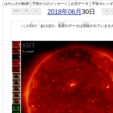
はやぶさの軌跡
宇宙からのメッセージ
お宝データ
宇宙カレンダ
2018年06月
30日
<<<
<<
<
>
ひ
えいせい
とうろく
♪この
日
の「あけぼの」
衛星
のデータは
登録
されていませ