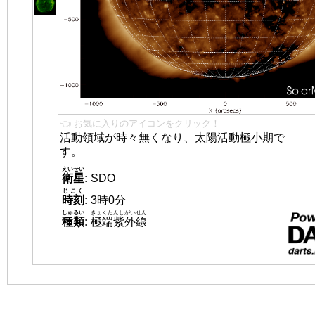
👈 お気に入りのアイコンをクリック！
活動領域が時々無くなり、太陽活動極小期で
す。
えいせい
衛星
:
SDO
じこく
時刻
:
3時0分
しゅるい
きょくたんしがいせん
種類
:
極端紫外線