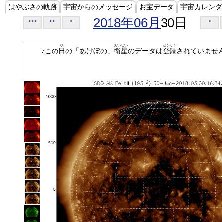
はやぶさの軌跡
宇宙からのメッセージ
お宝データ
宇宙カレンダ
2018年06月
30日
<<<
<<
<
>
ひ
えいせい
とうろく
♪この
日
の「あけぼの」
衛星
のデータは
登録
されていませ