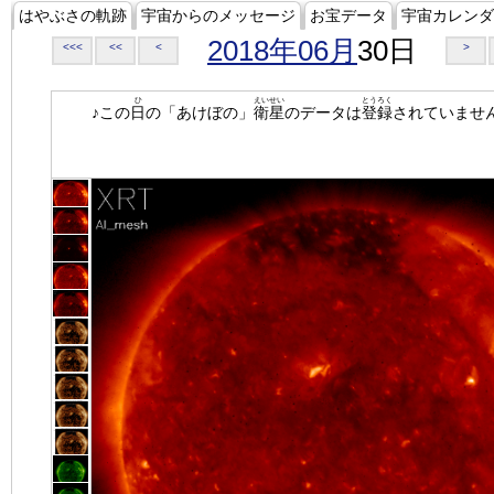
はやぶさの軌跡
宇宙からのメッセージ
お宝データ
宇宙カレンダ
2018年06月
30日
<<<
<<
<
>
ひ
えいせい
とうろく
♪この
日
の「あけぼの」
衛星
のデータは
登録
されていませ