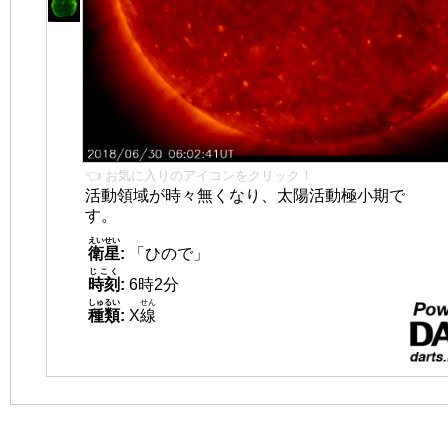
👈 お気に入りのアイコンをクリック！
活動領域が時々無くなり、太陽活動極小期で
す。
えいせい
衛星
:
「ひので」
じこく
時刻
:
6時2分
しゅるい
せん
種類
:
X
線