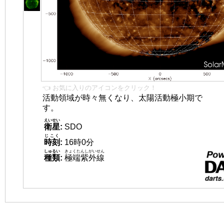
👈 お気に入りのアイコンをクリック！
活動領域が時々無くなり、太陽活動極小期で
す。
えいせい
衛星
:
SDO
じこく
時刻
:
16時0分
しゅるい
きょくたんしがいせん
種類
:
極端紫外線