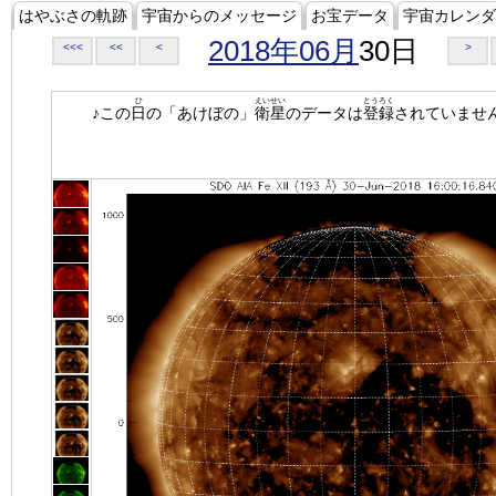
はやぶさの軌跡
宇宙からのメッセージ
お宝データ
宇宙カレンダ
2018年06月
30日
<<<
<<
<
>
ひ
えいせい
とうろく
♪この
日
の「あけぼの」
衛星
のデータは
登録
されていませ