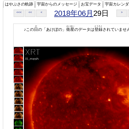
はやぶさの軌跡
宇宙からのメッセージ
お宝データ
宇宙カレンダ
2018年06月
29日
<<<
<<
<
>
ひ
えいせい
とうろく
♪この
日
の「あけぼの」
衛星
のデータは
登録
されていませ