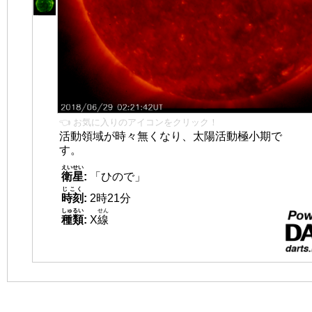
👈 お気に入りのアイコンをクリック！
活動領域が時々無くなり、太陽活動極小期で
す。
えいせい
衛星
:
「ひので」
じこく
時刻
:
2時21分
しゅるい
せん
種類
:
X
線