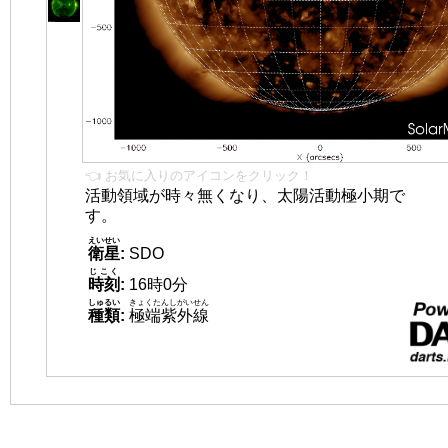
👈 お気に入りのアイコンをクリック！
活動領域が時々無くなり、太陽活動極小期で
す。
えいせい
衛星
:
SDO
じこく
時刻
:
16時0分
しゅるい
きょくたんしがいせん
種類
:
極端紫外線