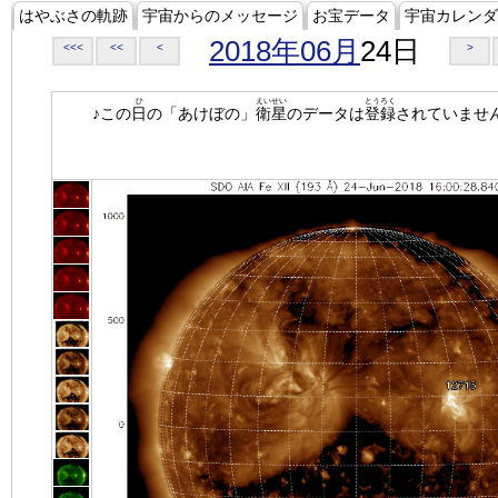
はやぶさの軌跡
宇宙からのメッセージ
お宝データ
宇宙カレンダ
2018年06月
24日
<<<
<<
<
>
ひ
えいせい
とうろく
♪この
日
の「あけぼの」
衛星
のデータは
登録
されていませ