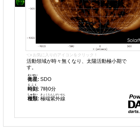
👈 お気に入りのアイコンをクリック！
活動領域が時々無くなり、太陽活動極小期で
す。
えいせい
衛星
:
SDO
じこく
時刻
:
7時0分
しゅるい
きょくたんしがいせん
種類
:
極端紫外線