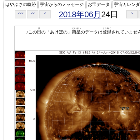
はやぶさの軌跡
宇宙からのメッセージ
お宝データ
宇宙カレンダ
2018年06月
24日
<<<
<<
<
>
ひ
えいせい
とうろく
♪この
日
の「あけぼの」
衛星
のデータは
登録
されていませ