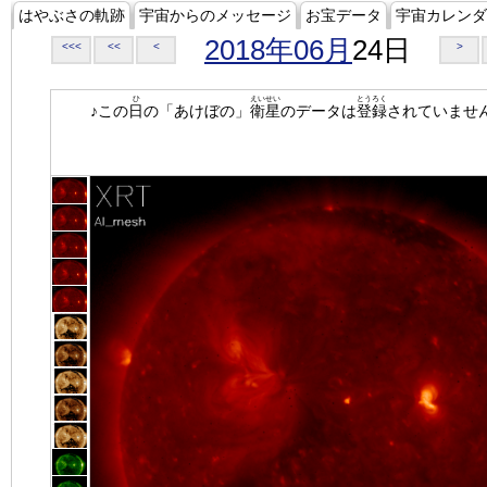
はやぶさの軌跡
宇宙からのメッセージ
お宝データ
宇宙カレンダ
2018年06月
24日
<<<
<<
<
>
ひ
えいせい
とうろく
♪この
日
の「あけぼの」
衛星
のデータは
登録
されていませ