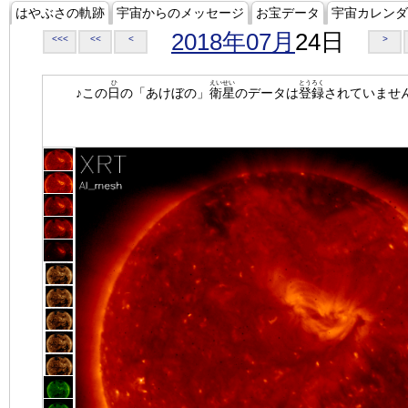
はやぶさの軌跡
宇宙からのメッセージ
お宝データ
宇宙カレンダ
2018年07月
24日
<<<
<<
<
>
ひ
えいせい
とうろく
♪この
日
の「あけぼの」
衛星
のデータは
登録
されていませ