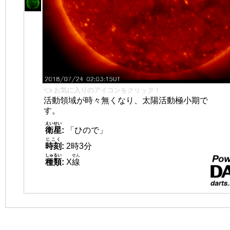
👈 お気に入りのアイコンをクリック！
活動領域が時々無くなり、太陽活動極小期で
す。
えいせい
衛星
:
「ひので」
じこく
時刻
:
2時3分
しゅるい
せん
種類
:
X
線