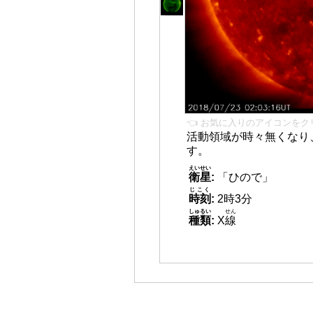
👈 お気に入りのアイコンをク
活動領域が時々無くなり
す。
えいせい
衛星
:
「ひので」
じこく
時刻
:
2時3分
しゅるい
せん
種類
:
X
線