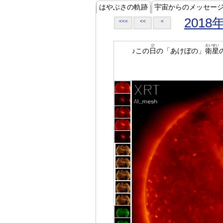
はやぶさの軌跡
宇宙からのメッセー
2018
<<<
<<
<
ひ
えいせい
♪この
日
の「あけぼの」
衛星