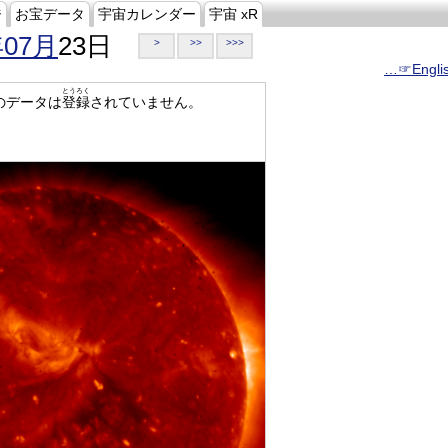
ジ
お宝データ
宇宙カレンダー
宇宙 xR
年07月
23日
>
>>
>>>
…☞Engli
とうろく
のデータは
登録
されていません。