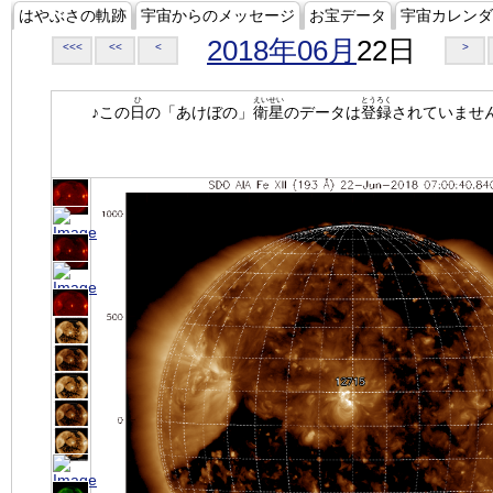
はやぶさの軌跡
宇宙からのメッセージ
お宝データ
宇宙カレンダ
2018年06月
22日
<<<
<<
<
>
ひ
えいせい
とうろく
♪この
日
の「あけぼの」
衛星
のデータは
登録
されていませ