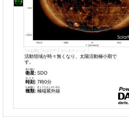
👈 お気に入りのアイコンをクリック！
活動領域が時々無くなり、太陽活動極小期で
す。
えいせい
衛星
:
SDO
じこく
時刻
:
7時0分
しゅるい
きょくたんしがいせん
種類
:
極端紫外線