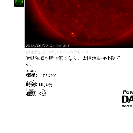
👈 お気に入りのアイコンをクリック！
活動領域が時々無くなり、太陽活動極小期で
す。
えいせい
衛星
:
「ひので」
じこく
時刻
:
1時6分
しゅるい
せん
種類
:
X
線