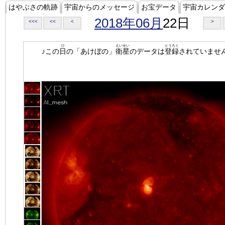
はやぶさの軌跡
宇宙からのメッセージ
お宝データ
宇宙カレンダ
2018年06月
22日
<<<
<<
<
>
ひ
えいせい
とうろく
♪この
日
の「あけぼの」
衛星
のデータは
登録
されていませ