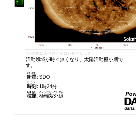
👈 お気に入りのアイコンをクリック！
活動領域が時々無くなり、太陽活動極小期で
す。
えいせい
衛星
:
SDO
じこく
時刻
:
1時24分
しゅるい
きょくたんしがいせん
種類
:
極端紫外線