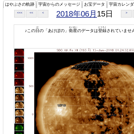
はやぶさの軌跡
宇宙からのメッセージ
お宝データ
宇宙カレンダ
2018年06月
15日
<<<
<<
<
>
ひ
えいせい
とうろく
♪この
日
の「あけぼの」
衛星
のデータは
登録
されていませ