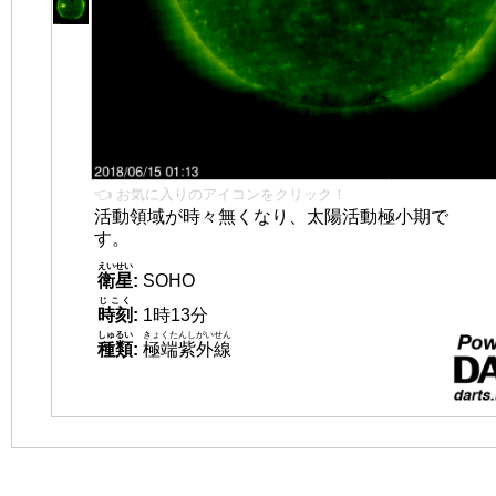
👈 お気に入りのアイコンをクリック！
活動領域が時々無くなり、太陽活動極小期で
す。
えいせい
衛星
:
SOHO
じこく
時刻
:
1時13分
しゅるい
きょくたんしがいせん
種類
:
極端紫外線