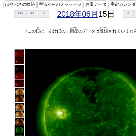
はやぶさの軌跡
宇宙からのメッセージ
お宝データ
宇宙カレンダ
2018年06月
15日
<<<
<<
<
>
ひ
えいせい
とうろく
♪この
日
の「あけぼの」
衛星
のデータは
登録
されていませ