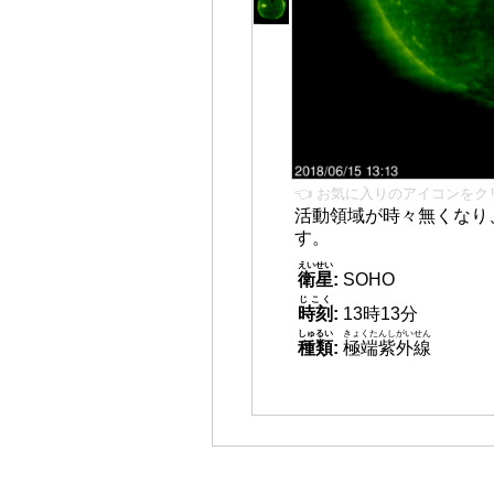
👈 お気に入りのアイコンをク
活動領域が時々無くなり
す。
えいせい
衛星
:
SOHO
じこく
時刻
:
13時13分
しゅるい
きょくたんしがいせん
種類
:
極端紫外線