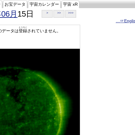
ジ
お宝データ
宇宙カレンダー
宇宙 xR
年06月
15日
>
>>
>>>
…☞Engli
とうろく
のデータは
登録
されていません。