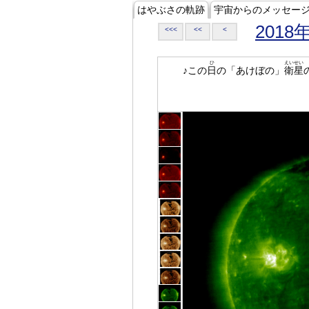
はやぶさの軌跡
宇宙からのメッセー
2018
<<<
<<
<
ひ
えいせい
♪この
日
の「あけぼの」
衛星