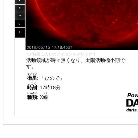
👈 お気に入りのアイコンをクリック！
活動領域が時々無くなり、太陽活動極小期で
す。
えいせい
衛星
:
「ひので」
じこく
時刻
:
17時18分
しゅるい
せん
種類
:
X
線