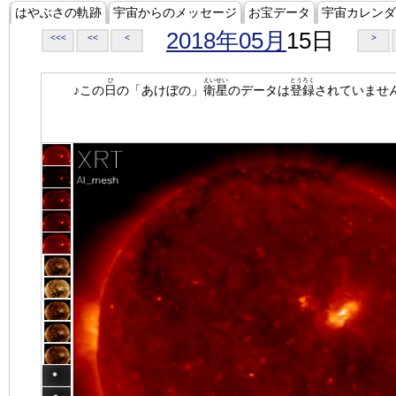
はやぶさの軌跡
宇宙からのメッセージ
お宝データ
宇宙カレンダ
2018年05月
15日
<<<
<<
<
>
ひ
えいせい
とうろく
♪この
日
の「あけぼの」
衛星
のデータは
登録
されていませ