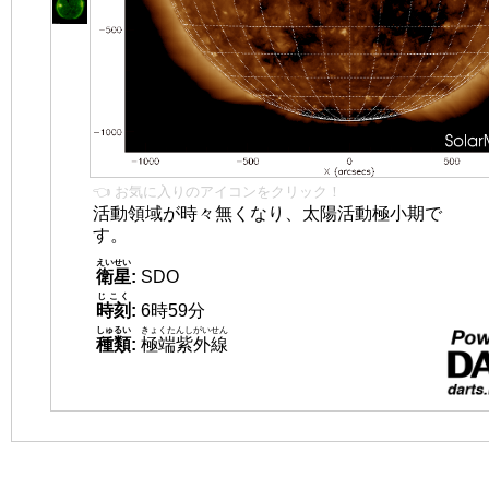
👈 お気に入りのアイコンをクリック！
活動領域が時々無くなり、太陽活動極小期で
す。
えいせい
衛星
:
SDO
じこく
時刻
:
6時59分
しゅるい
きょくたんしがいせん
種類
:
極端紫外線