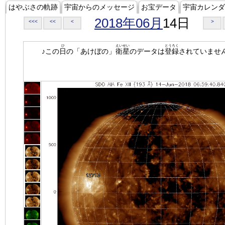
はやぶさの軌跡
宇宙からのメッセージ
お宝データ
宇宙カレンダ
2018年06月
14日
<<<
<<
<
>
ひ
えいせい
とうろく
♪この
日
の「あけぼの」
衛星
のデータは
登録
されていませ