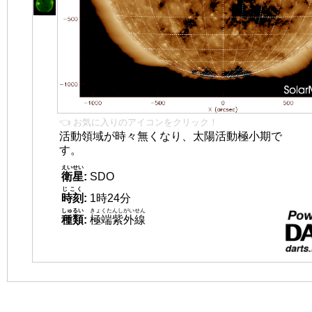
👈 お気に入りのアイコンをクリック！
活動領域が時々無くなり、太陽活動極小期で
す。
えいせい
衛星
:
SDO
じこく
時刻
:
1時24分
しゅるい
きょくたんしがいせん
種類
:
極端紫外線