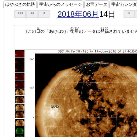
はやぶさの軌跡
宇宙からのメッセージ
お宝データ
宇宙カレンダ
2018年06月
14日
<<<
<<
<
>
ひ
えいせい
とうろく
♪この
日
の「あけぼの」
衛星
のデータは
登録
されていませ