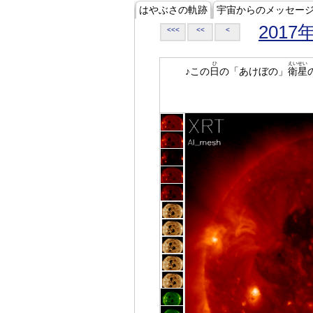
はやぶさの軌跡
宇宙からのメッセー
2017
<<<
<<
<
ひ
えいせい
♪この
日
の「あけぼの」
衛星