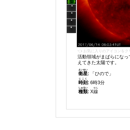
👈 お気に入りのアイコンをク
活動領域がまばらになっ
えてきた太陽です。
えいせい
衛星
:
「ひので」
じこく
時刻
:
6時3分
しゅるい
せん
種類
:
X
線