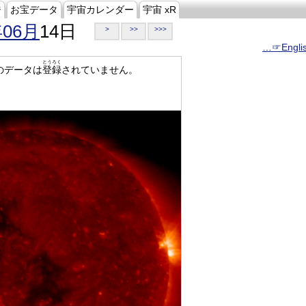
ジ
お宝データ
宇宙カレンダー
宇宙 xR
年06月
14日
>
>>
>>>
…☞Engli
とうろく
のデータは
登録
されていません。