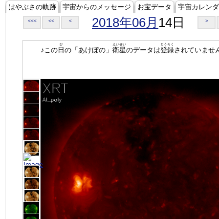
はやぶさの軌跡
宇宙からのメッセージ
お宝データ
宇宙カレンダ
2018年06月
14日
<<<
<<
<
>
ひ
えいせい
とうろく
♪この
日
の「あけぼの」
衛星
のデータは
登録
されていませ