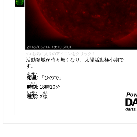
👈 お気に入りのアイコンをクリック！
活動領域が時々無くなり、太陽活動極小期で
す。
えいせい
衛星
:
「ひので」
じこく
時刻
:
18時10分
しゅるい
せん
種類
:
X
線