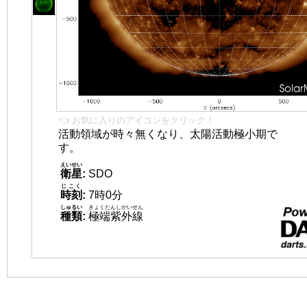
👈 お気に入りのアイコンをクリック！
活動領域が時々無くなり、太陽活動極小期で
す。
えいせい
衛星
:
SDO
じこく
時刻
:
7時0分
しゅるい
きょくたんしがいせん
種類
:
極端紫外線