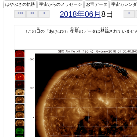
はやぶさの軌跡
宇宙からのメッセージ
お宝データ
宇宙カレンダ
2018年06月
8日
<<<
<<
<
>
ひ
えいせい
とうろく
♪この
日
の「あけぼの」
衛星
のデータは
登録
されていませ