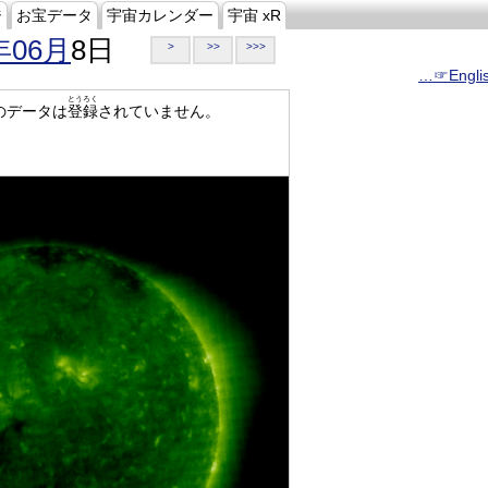
ジ
お宝データ
宇宙カレンダー
宇宙 xR
年06月
8日
>
>>
>>>
…☞Engli
とうろく
のデータは
登録
されていません。