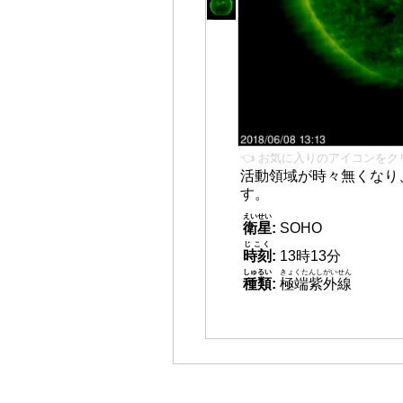
👈 お気に入りのアイコンをク
活動領域が時々無くなり
す。
えいせい
衛星
:
SOHO
じこく
時刻
:
13時13分
しゅるい
きょくたんしがいせん
種類
:
極端紫外線