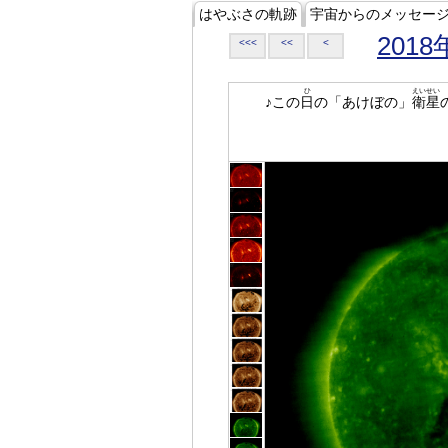
はやぶさの軌跡
宇宙からのメッセー
2018
<<<
<<
<
ひ
えいせい
♪この
日
の「あけぼの」
衛星