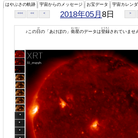
はやぶさの軌跡
宇宙からのメッセージ
お宝データ
宇宙カレンダ
2018年05月
8日
<<<
<<
<
>
ひ
えいせい
とうろく
♪この
日
の「あけぼの」
衛星
のデータは
登録
されていませ