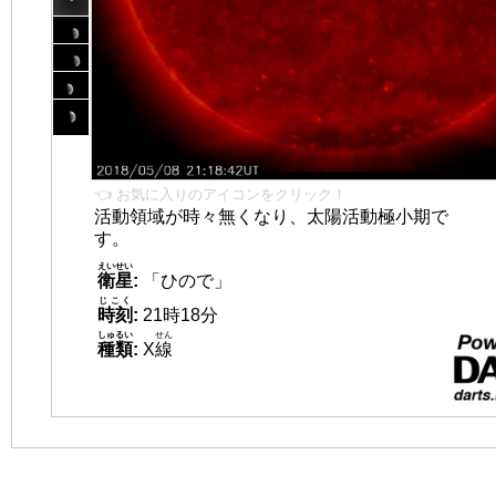
👈 お気に入りのアイコンをクリック！
活動領域が時々無くなり、太陽活動極小期で
す。
えいせい
衛星
:
「ひので」
じこく
時刻
:
21時18分
しゅるい
せん
種類
:
X
線