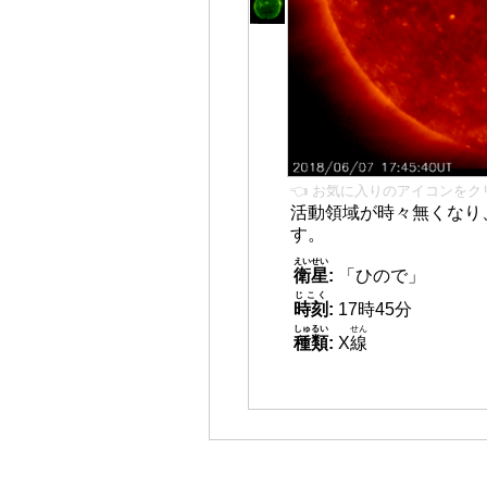
👈 お気に入りのアイコンをク
活動領域が時々無くなり
す。
えいせい
衛星
:
「ひので」
じこく
時刻
:
17時45分
しゅるい
せん
種類
:
X
線