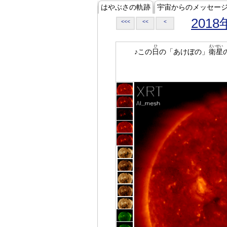
はやぶさの軌跡
宇宙からのメッセー
2018
<<<
<<
<
ひ
えいせい
♪この
日
の「あけぼの」
衛星