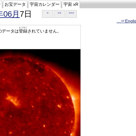
ジ
お宝データ
宇宙カレンダー
宇宙 xR
年06月
7日
>
>>
>>>
…☞Engli
とうろく
のデータは
登録
されていません。