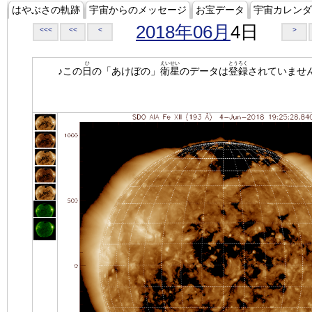
はやぶさの軌跡
宇宙からのメッセージ
お宝データ
宇宙カレンダ
2018年06月
4日
<<<
<<
<
>
ひ
えいせい
とうろく
♪この
日
の「あけぼの」
衛星
のデータは
登録
されていませ