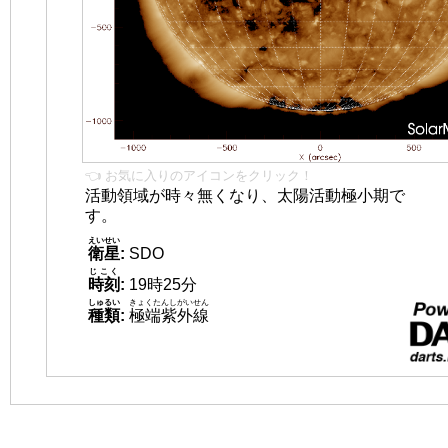
👈 お気に入りのアイコンをクリック！
活動領域が時々無くなり、太陽活動極小期で
す。
えいせい
衛星
:
SDO
じこく
時刻
:
19時25分
しゅるい
きょくたんしがいせん
種類
:
極端紫外線