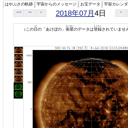
はやぶさの軌跡
宇宙からのメッセージ
お宝データ
宇宙カレンダ
2018年07月
4日
<<<
<<
<
>
ひ
えいせい
とうろく
♪この
日
の「あけぼの」
衛星
のデータは
登録
されていませ