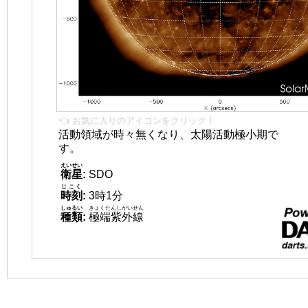
👈 お気に入りのアイコンをクリック！
活動領域が時々無くなり、太陽活動極小期で
す。
えいせい
衛星
:
SDO
じこく
時刻
:
3時1分
しゅるい
きょくたんしがいせん
種類
:
極端紫外線