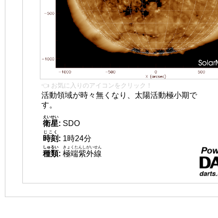
👈 お気に入りのアイコンをクリック！
活動領域が時々無くなり、太陽活動極小期で
す。
えいせい
衛星
:
SDO
じこく
時刻
:
1時24分
しゅるい
きょくたんしがいせん
種類
:
極端紫外線