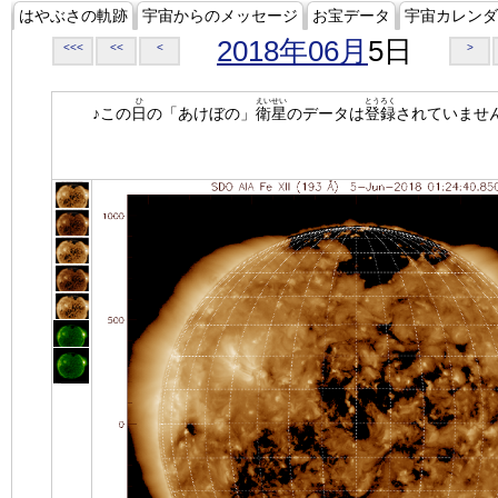
はやぶさの軌跡
宇宙からのメッセージ
お宝データ
宇宙カレンダ
2018年06月
5日
<<<
<<
<
>
ひ
えいせい
とうろく
♪この
日
の「あけぼの」
衛星
のデータは
登録
されていませ