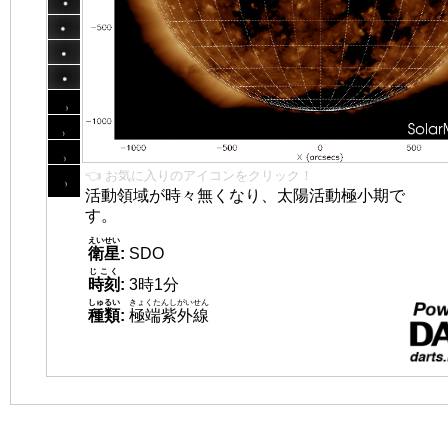
👈 お気に入りのアイコンをクリック！
活動領域が時々無くなり、太陽活動極小期で
す。
えいせい
衛星
:
SDO
じこく
時刻
:
3時1分
しゅるい
きょくたんしがいせん
種類
:
極端紫外線