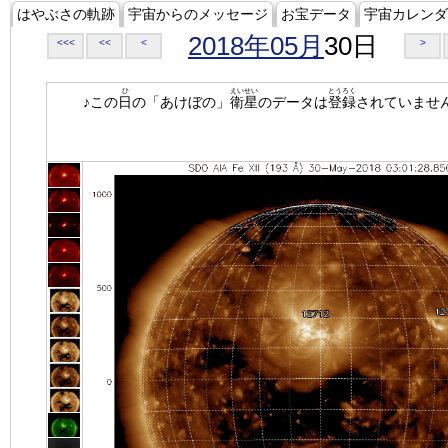
はやぶさの軌跡
宇宙からのメッセージ
お宝データ
宇宙カレンダ
2018年05月
30日
<<<
<<
<
>
ひ
えいせい
とうろく
♪この
日
の「あけぼの」
衛星
のデータは
登録
されていませ