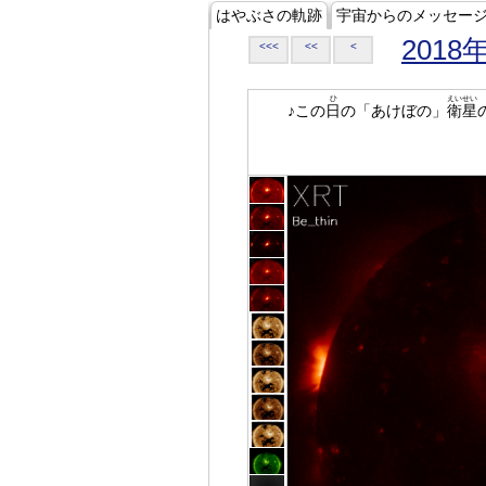
はやぶさの軌跡
宇宙からのメッセー
2018
<<<
<<
<
ひ
えいせい
♪この
日
の「あけぼの」
衛星