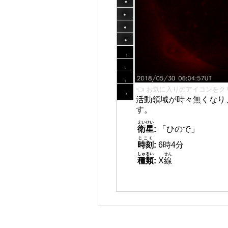
👈 お気に入りのアイコンをク
活動領域が時々無くなり
す。
えいせい
衛星
:
「ひので」
じこく
時刻
:
6時4分
しゅるい
せん
種類
:
X
線