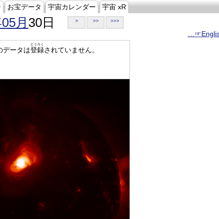
ジ
お宝データ
宇宙カレンダー
宇宙 xR
年05月
30日
>
>>
>>>
…☞Engli
とうろく
のデータは
登録
されていません。