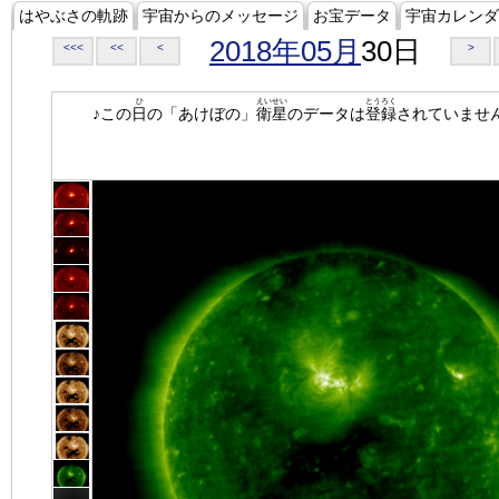
はやぶさの軌跡
宇宙からのメッセージ
お宝データ
宇宙カレンダ
2018年05月
30日
<<<
<<
<
>
ひ
えいせい
とうろく
♪この
日
の「あけぼの」
衛星
のデータは
登録
されていませ