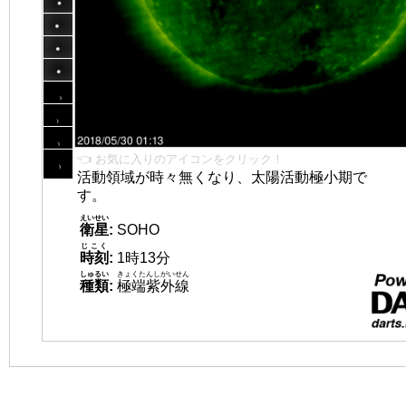
👈 お気に入りのアイコンをクリック！
活動領域が時々無くなり、太陽活動極小期で
す。
えいせい
衛星
:
SOHO
じこく
時刻
:
1時13分
しゅるい
きょくたんしがいせん
種類
:
極端紫外線