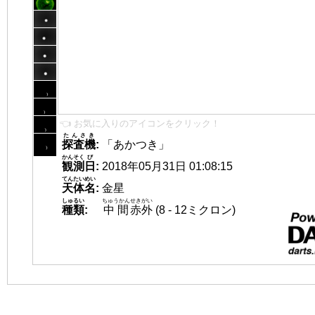
👈 お気に入りのアイコンをクリック！
たんさき
探査機
:
「あかつき」
かんそく
び
観測
日
:
2018年05月31日 01:08:15
てんたいめい
天体名
:
金星
しゅるい
ちゅうかん
せきがい
種類
:
中間
赤外
(8 - 12ミクロン)