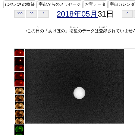
はやぶさの軌跡
宇宙からのメッセージ
お宝データ
宇宙カレンダ
2018年05月
31日
<<<
<<
<
>
ひ
えいせい
とうろく
♪この
日
の「あけぼの」
衛星
のデータは
登録
されていませ