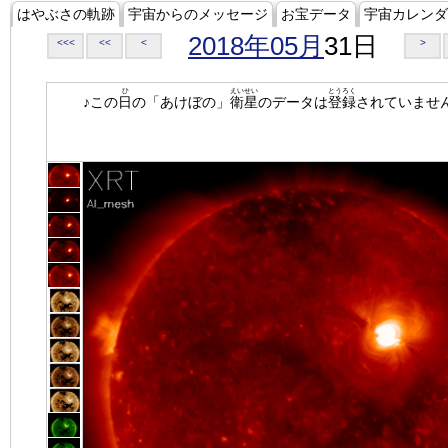
はやぶさの軌跡
宇宙からのメッセージ
お宝データ
宇宙カレンダ
2018年05月
31日
<<<
<<
<
>
ひ
えいせい
とうろく
♪この
日
の「あけぼの」
衛星
のデータは
登録
されていませ