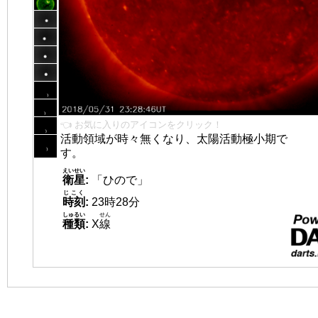
👈 お気に入りのアイコンをクリック！
活動領域が時々無くなり、太陽活動極小期で
す。
えいせい
衛星
:
「ひので」
じこく
時刻
:
23時28分
しゅるい
せん
種類
:
X
線