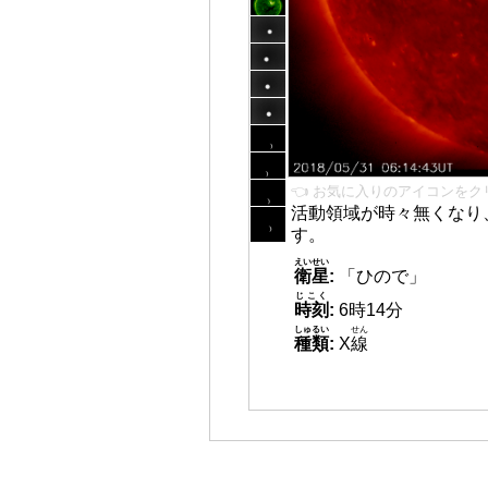
👈 お気に入りのアイコンをク
活動領域が時々無くなり
す。
えいせい
衛星
:
「ひので」
じこく
時刻
:
6時14分
しゅるい
せん
種類
:
X
線