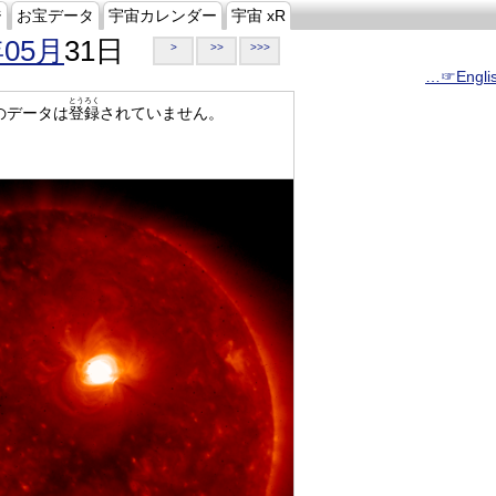
ジ
お宝データ
宇宙カレンダー
宇宙 xR
年05月
31日
>
>>
>>>
…☞Engli
とうろく
のデータは
登録
されていません。