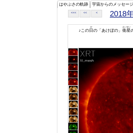
はやぶさの軌跡
宇宙からのメッセー
2018
<<<
<<
<
ひ
えいせい
♪この
日
の「あけぼの」
衛星