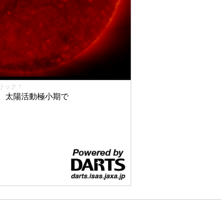
リック！
、太陽活動極小期で