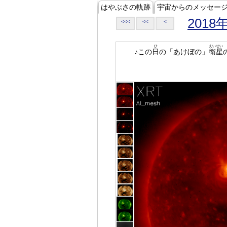
はやぶさの軌跡
宇宙からのメッセー
2018
<<<
<<
<
ひ
えいせい
♪この
日
の「あけぼの」
衛星