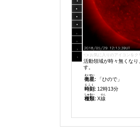
👈 お気に入りのアイコンをク
活動領域が時々無くなり
す。
えいせい
衛星
:
「ひので」
じこく
時刻
:
12時13分
しゅるい
せん
種類
:
X
線