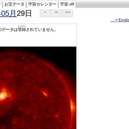
ジ
お宝データ
宇宙カレンダー
宇宙 xR
年05月
29日
>
>>
>>>
…☞Engli
とうろく
のデータは
登録
されていません。