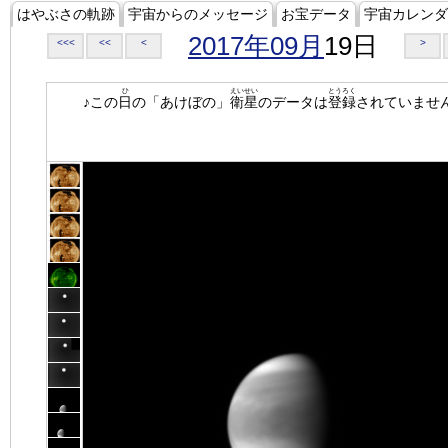
はやぶさの軌跡
宇宙からのメッセージ
お宝データ
宇宙カレンダ
2017年09月
19日
<<<
<<
<
>
ひ
えいせい
とうろく
♪この
日
の「あけぼの」
衛星
のデータは
登録
されていませ