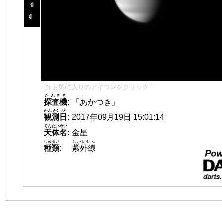
👈 お気に入りのアイコンをクリック！
たんさき
探査機
:
「あかつき」
かんそく
び
観測
日
:
2017年09月19日 15:01:14
てんたいめい
天体名
:
金星
しゅるい
しがいせん
種類
:
紫外線