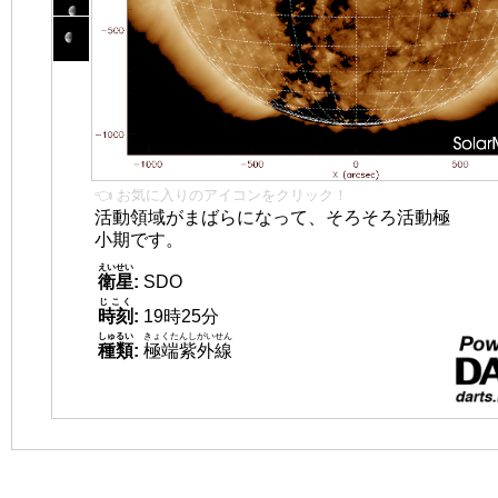
👈 お気に入りのアイコンをクリック！
活動領域がまばらになって、そろそろ活動極
小期です。
えいせい
衛星
:
SDO
じこく
時刻
:
19時25分
しゅるい
きょくたんしがいせん
種類
:
極端紫外線