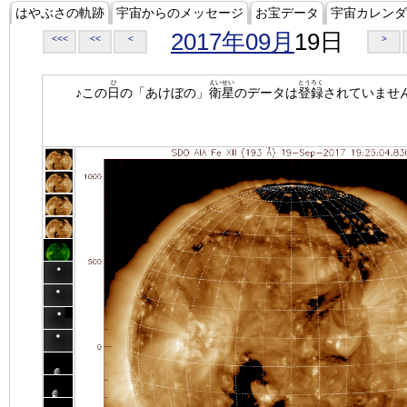
はやぶさの軌跡
宇宙からのメッセージ
お宝データ
宇宙カレンダ
2017年09月
19日
<<<
<<
<
>
ひ
えいせい
とうろく
♪この
日
の「あけぼの」
衛星
のデータは
登録
されていませ