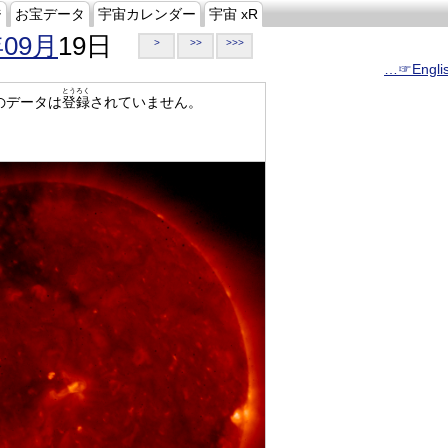
ジ
お宝データ
宇宙カレンダー
宇宙 xR
年09月
19日
>
>>
>>>
…☞Engli
とうろく
のデータは
登録
されていません。