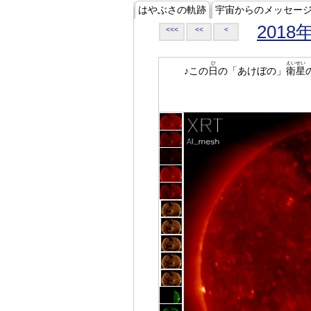
はやぶさの軌跡
宇宙からのメッセー
2018
<<<
<<
<
ひ
えいせい
♪この
日
の「あけぼの」
衛星