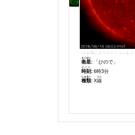
👈 お気に入りのアイコンをク
えいせい
衛星
:
「ひので」
じこく
時刻
:
6時3分
しゅるい
せん
種類
:
X
線