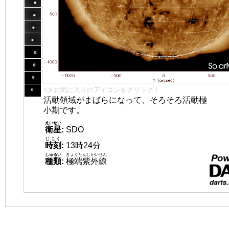
👈 お気に入りのアイコンをクリック！
活動領域がまばらになって、そろそろ活動極
小期です。
えいせい
衛星
:
SDO
じこく
時刻
:
13時24分
しゅるい
きょくたんしがいせん
種類
:
極端紫外線