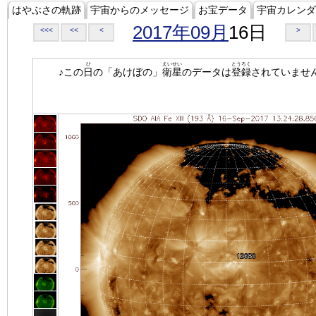
はやぶさの軌跡
宇宙からのメッセージ
お宝データ
宇宙カレンダ
2017年09月
16日
<<<
<<
<
>
ひ
えいせい
とうろく
♪この
日
の「あけぼの」
衛星
のデータは
登録
されていませ