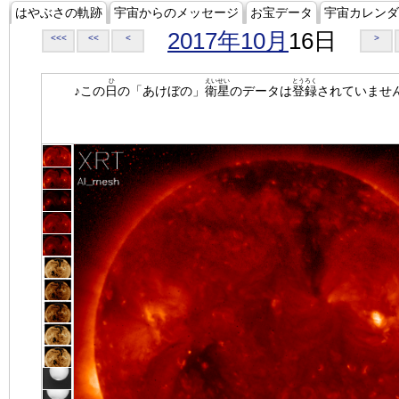
はやぶさの軌跡
宇宙からのメッセージ
お宝データ
宇宙カレンダ
2017年10月
16日
<<<
<<
<
>
ひ
えいせい
とうろく
♪この
日
の「あけぼの」
衛星
のデータは
登録
されていませ