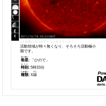
👈 お気に入りのアイコンをクリック！
活動領域が時々無くなり、そろそろ活動極小
期です。
えいせい
衛星
:
「ひので」
じこく
時刻
:
5時33分
しゅるい
せん
種類
:
X
線