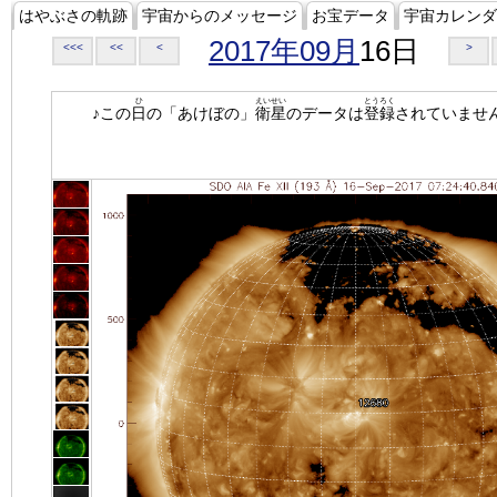
はやぶさの軌跡
宇宙からのメッセージ
お宝データ
宇宙カレンダ
2017年09月
16日
<<<
<<
<
>
ひ
えいせい
とうろく
♪この
日
の「あけぼの」
衛星
のデータは
登録
されていませ