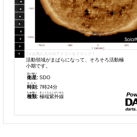
👈 お気に入りのアイコンをクリック！
活動領域がまばらになって、そろそろ活動極
小期です。
えいせい
衛星
:
SDO
じこく
時刻
:
7時24分
しゅるい
きょくたんしがいせん
種類
:
極端紫外線