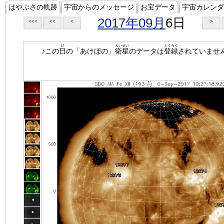
はやぶさの軌跡
宇宙からのメッセージ
お宝データ
宇宙カレンダ
2017年09月
6日
<<<
<<
<
>
ひ
えいせい
とうろく
♪この
日
の「あけぼの」
衛星
のデータは
登録
されていませ