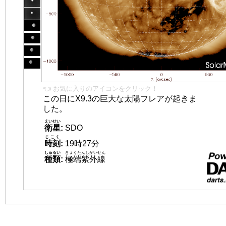
👈 お気に入りのアイコンをクリック！
この日にX9.3の巨大な太陽フレアが起きま
した。
えいせい
衛星
:
SDO
じこく
時刻
:
19時27分
しゅるい
きょくたんしがいせん
種類
:
極端紫外線