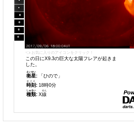
👈 お気に入りのアイコンをクリック！
この日にX9.3の巨大な太陽フレアが起きま
した。
えいせい
衛星
:
「ひので」
じこく
時刻
:
18時0分
しゅるい
せん
種類
:
X
線