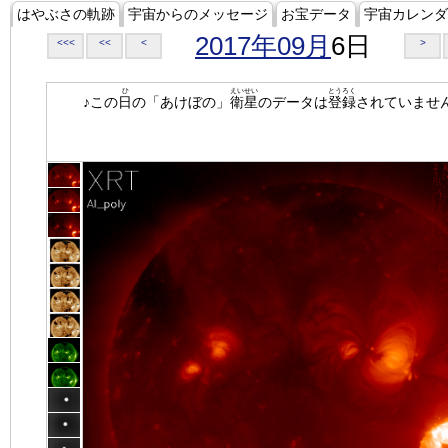
はやぶさの軌跡
宇宙からのメッセージ
お宝データ
宇宙カレンダ
2017年09月
6日
<<<
<<
<
>
ひ
えいせい
とうろく
♪この
日
の「あけぼの」
衛星
のデータは
登録
されていませ